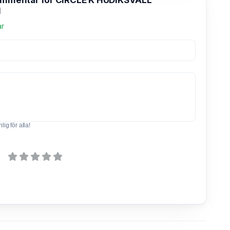
kommentar för CIRCLE K HUDIKSVALL
N
ar
ig för alla!