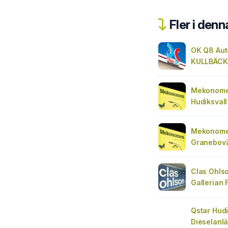
Fler i denn
OK Q8 Au
KULLBÄCK
Mekonomen
Hudiksvall
Mekonomen
Granebov
Clas Ohlso
Gallerian 
Qstar Hudi
Dieselanl