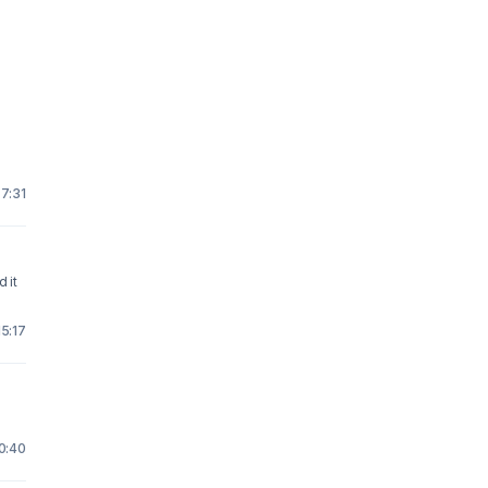
 7:31
 it
15:17
20:40