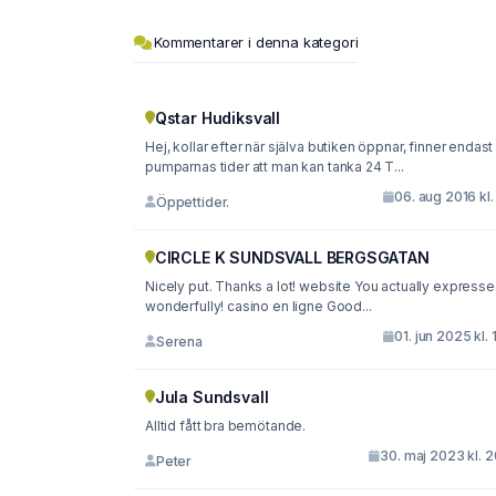
Kommentarer i denna kategori
Qstar Hudiksvall
Hej, kollar efter när själva butiken öppnar, finner endast
pumparnas tider att man kan tanka 24 T...
06. aug 2016 kl.
Öppettider.
CIRCLE K SUNDSVALL BERGSGATAN
Nicely put. Thanks a lot! website You actually expressed
wonderfully! casino en ligne Good...
01. jun 2025 kl. 
Serena
Jula Sundsvall
Alltid fått bra bemötande.
30. maj 2023 kl. 
Peter