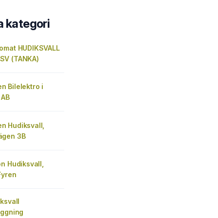
a kategori
tomat HUDIKSVALL
SV (TANKA)
 Bilelektro i
 AB
 Hudiksvall,
ägen 3B
n Hudiksvall,
Fyren
ksvall
äggning