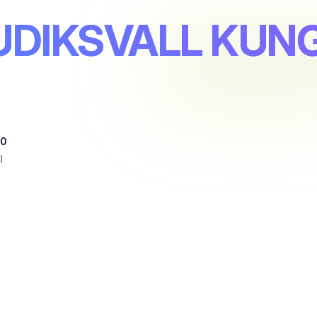
HUDIKSVALL KU
50
l