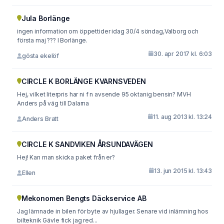
Jula Borlänge
ingen information om öppettider idag 30/4 söndag,Valborg och
första maj ??? I Borlänge.
30. apr 2017 kl. 6:03
gösta ekelöf
CIRCLE K BORLÄNGE KVARNSVEDEN
Hej, vilket literpris har ni f n avsende 95 oktanig bensin? MVH
Anders på väg till Dalarna
11. aug 2013 kl. 13:24
Anders Bratt
CIRCLE K SANDVIKEN ÅRSUNDAVÄGEN
Hej! Kan man skicka paket från er?
13. jun 2015 kl. 13:43
Ellen
Mekonomen Bengts Däckservice AB
Jag lämnade in bilen för byte av hjullager. Senare vid inlämning hos
bilteknik Gävle fick jag red...