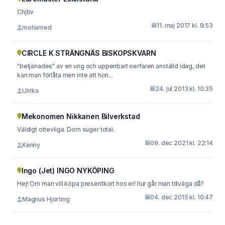
Chjbv
11. maj 2017 kl. 9:53
mohamed
CIRCLE K STRÄNGNÄS BISKOPSKVARN
"betjänades" av en ung och uppenbart oerfaren anställd idag, det
kan man förlåta men inte att hon...
24. jul 2013 kl. 10:35
Ulrika
Mekonomen Nikkanen Bilverkstad
Väldigt otrevliga. Dom suger total.
09. dec 2021 kl. 22:14
Kenny
Ingo (Jet) INGO NYKÖPING
Hej! Om man vill köpa presentkort hos er! hur går man tillväga då?
04. dec 2015 kl. 10:47
Magnus Hjorting