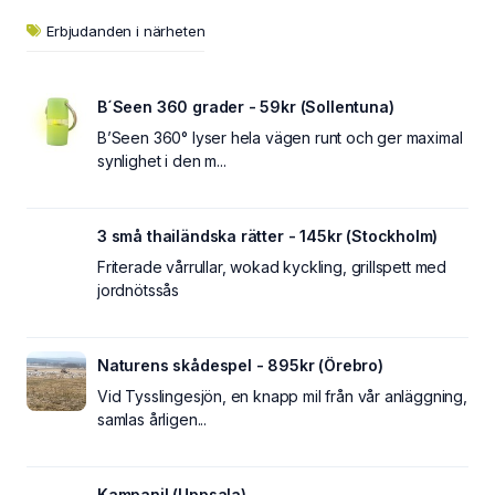
Erbjudanden i närheten
B´Seen 360 grader - 59kr (Sollentuna)
B’Seen 360° lyser hela vägen runt och ger maximal
synlighet i den m...
3 små thailändska rätter - 145kr (Stockholm)
Friterade vårrullar, wokad kyckling, grillspett med
jordnötssås
Naturens skådespel - 895kr (Örebro)
Vid Tysslingesjön, en knapp mil från vår anläggning,
samlas årligen...
Kampanj! (Uppsala)