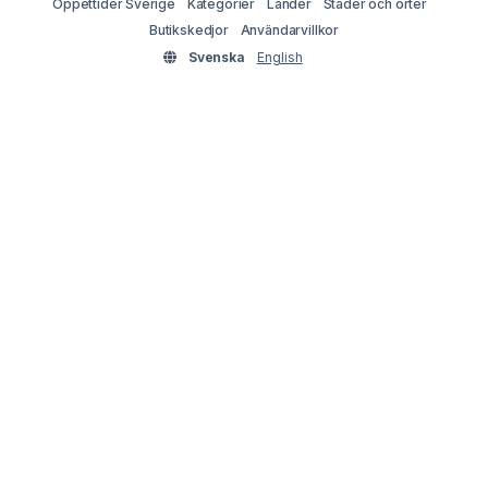
Öppettider Sverige
Kategorier
Länder
Städer och orter
Butikskedjor
Användarvillkor
Svenska
English