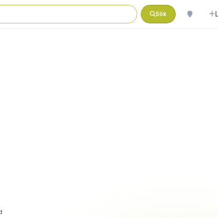
Sök
d