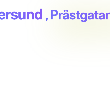
ersund
, Prästgata
d