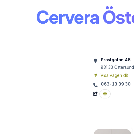
Cervera Öst
Prästgatan 46
831 33
Östersun
Visa vägen dit
063-13 39 30