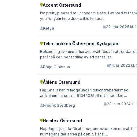
Accent Östersund
I'm pretty pleased to uncover this site. I wanted to than
you for your time due to this fantas...
22. maj 2025 kl. 
Kellye
Telia-butiken Östersund, Kyrkgatan
Behandling av kunder har avsevärt försämrats sedan et
par år så den behandling av ett par säljar...
14. jul 2022 kl. 
Börje Olofsson
Åhléns Östersund
Hej. Snälla kan ni lägga undan duschdraperiet med
artikelnumret som är 61046025 till och med den ...
23. sep 2024 kl.
Fredrik Svedberg
Hemtex Östersund
Hej. Jag är ju rädd för att morgonrocken kommer att ta s
nu medans det är rea på den. Så snäll...