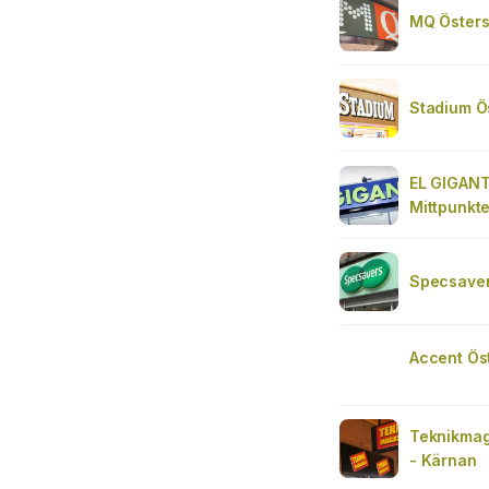
MQ Östers
Stadium Ö
EL GIGANT
Mittpunkt
Specsaver
Accent Ös
Teknikmag
- Kärnan