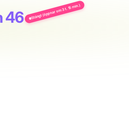
Stängt (öppnar om 3 t. 15 min.)
n 46