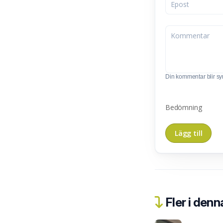
Din kommentar blir synl
Bedömning
Fler i denn