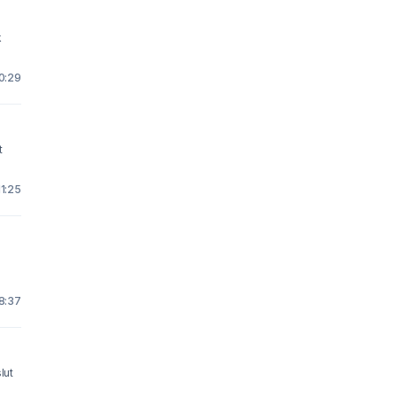
k
10:29
t
11:25
 8:37
lut