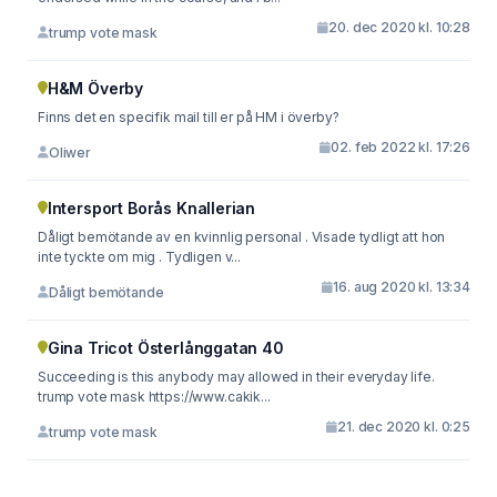
20. dec 2020 kl. 10:28
trump vote mask
H&M Överby
Finns det en specifik mail till er på HM i överby?
02. feb 2022 kl. 17:26
Oliwer
Intersport Borås Knallerian
Dåligt bemötande av en kvinnlig personal . Visade tydligt att hon
inte tyckte om mig . Tydligen v...
16. aug 2020 kl. 13:34
Dåligt bemötande
Gina Tricot Österlånggatan 40
Succeeding is this anybody may allowed in their everyday life.
trump vote mask https://www.cakik...
21. dec 2020 kl. 0:25
trump vote mask