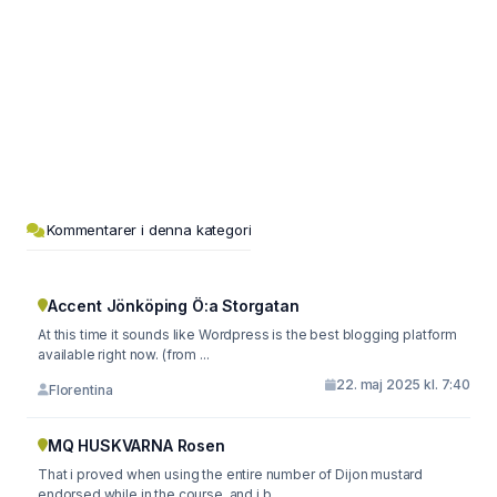
Kommentarer i denna kategori
Accent Jönköping Ö:a Storgatan
At this time it sounds like Wordpress is the best blogging platform
available right now. (from ...
22. maj 2025 kl. 7:40
Florentina
MQ HUSKVARNA Rosen
That i proved when using the entire number of Dijon mustard
endorsed while in the course, and i b...