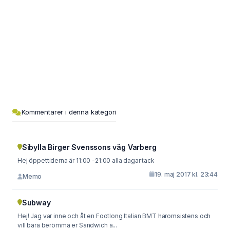
Kommentarer i denna kategori
Sibylla Birger Svenssons väg Varberg
Hej öppettiderna är 11:00 -21:00 alla dagar tack
19. maj 2017 kl. 23:44
Memo
Subway
Hej! Jag var inne och åt en Footlong Italian BMT häromsistens och
vill bara berömma er Sandwich a...