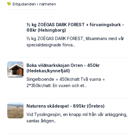
Erbjudanden i närheten
½ kg ZOÉGAS DARK FOREST + förvaringsburk -
68kr (Helsingborg)
½ kg ZOÉGAS DARK FOREST, tillsammans med vår
specialdesignade förva...
Boka vildmarkskojan Orren - 450kr
(Hedekas/kynnefjäll)
Singelboende = 450kr/natt Två vuxna =
2*350kr/natt. En vuxen och et...
Naturens skådespel - 895kr (Örebro)
Vid Tysslingesjön, en knapp mil från vår anläggning,
samlas årligen...