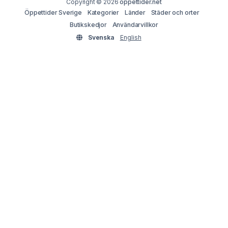
Copyright © 2026
oppettider.net
Öppettider Sverige
Kategorier
Länder
Städer och orter
Butikskedjor
Användarvillkor
Svenska
English