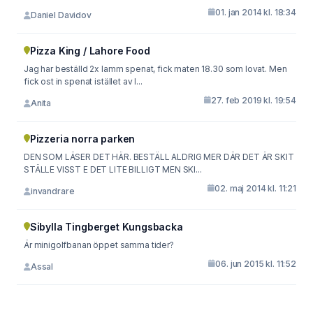
01. jan 2014 kl. 18:34
Daniel Davidov
Pizza King / Lahore Food
Jag har beställd 2x lamm spenat, fick maten 18.30 som lovat. Men
fick ost in spenat istället av l...
27. feb 2019 kl. 19:54
Anita
Pizzeria norra parken
DEN SOM LÄSER DET HÄR. BESTÄLL ALDRIG MER DÄR DET ÄR SKIT
STÄLLE VISST E DET LITE BILLIGT MEN SKI...
02. maj 2014 kl. 11:21
invandrare
Sibylla Tingberget Kungsbacka
Är minigolfbanan öppet samma tider?
06. jun 2015 kl. 11:52
Assal