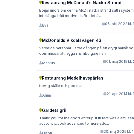
Restaurang McDonald's Nacka Strand
Börjar undra om denna McD i nacka strand satt i system 
inte lägga i rätt medvetet. Brödet är...
06. okt 2022 kl. 
Eva
McDonalds Vikdalsvägen 43
Värdelös personal Fjärde gången på ett drygt halvår som
dom missar att lägga i hamburgare när m...
01. maj 2015 kl. 
Markus
Restaurang Medelhavspärlan
trevlig ställe och god mat
21. apr 2014 kl. 
Anna
Gärdets grill
Thank you for the good writeup. It in fact was a amuse
account it. Look advanced to more add...
20. maj 2025 kl. 
Hilton