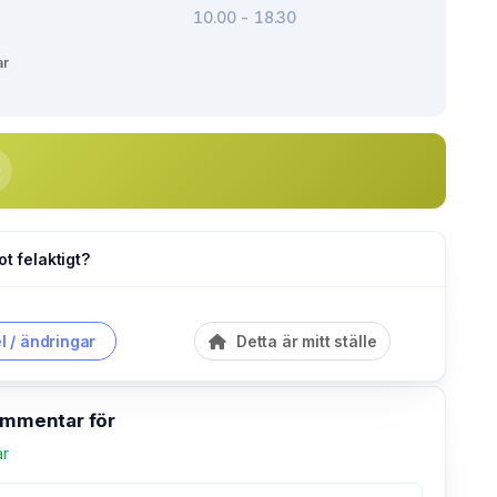
10.00 - 18.30
ar
ot felaktigt?
l / ändringar
Detta är mitt ställe
kommentar för
ar