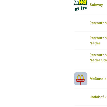
Subway
Restauran
Restauran
Nacka
Restauran
Nacka Str
McDonalds
Jarlahof k