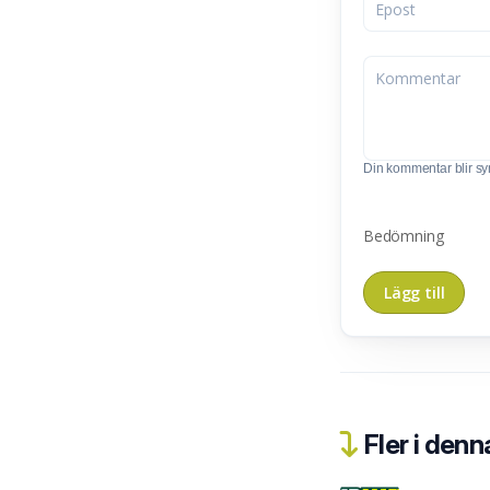
Din kommentar blir synl
Bedömning
Fler i denn