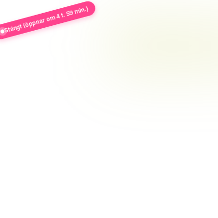
Stängt (öppnar om 4 t. 59 min.)
8