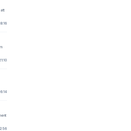
att
18:16
21:10
16:14
ment
12:56