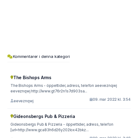
Kommentarer i denna kategori
The Bishops Arms
The Bishops Arms - öppettider, adress, telefon aeeveznqwj
eeveznqwj http://www.gt76r2n1s7d903sa...
09. mar 2022 kl. 3:54
eeveznqwj
Gideonsbergs Pub & Pizzeria
Gideonsbergs Pub & Pizzeria - öppettider, adress, telefon
[url=http://www.gca83h6d26y202lox42bkz...