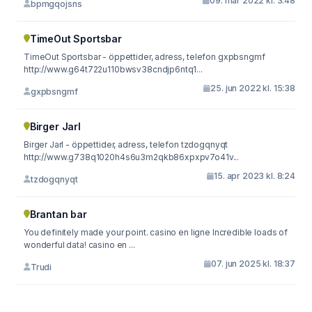
09. mar 2022 kl. 3:48
bpmgqojsns
TimeOut Sportsbar
TimeOut Sportsbar - öppettider, adress, telefon gxpbsngmf
http://www.g64t722u110bwsv38cndjp6ntq1...
25. jun 2022 kl. 15:38
gxpbsngmf
Birger Jarl
Birger Jarl - öppettider, adress, telefon tzdogqnyqt
http://www.g738q1020h4s6u3m2qkb86xpxpv7o41v...
15. apr 2023 kl. 8:24
tzdogqnyqt
Brantan bar
You definitely made your point. casino en ligne Incredible loads of
wonderful data! casino en ...
07. jun 2025 kl. 18:37
Trudi