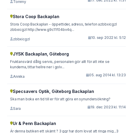
17. dec 2022 kl. 11:31
Tommy
Stora Coop Backaplan
Stora Coop Backaplan - öppettider, adress, telefon azbbxicgzl
zbbxicgzl http://www.g9c11f04bv4q...
10. sep 2022 kl. 5:12
zbbxicgzl
JYSK Backaplan, Göteborg
Fruktansvärd dålig servis, personalen gör allt för att inte se
kunderna, tittar hellre ner i golv...
05. aug 2014 kl. 13:23
Annika
Specsavers Optik, Göteborg Backaplan
Ska man boka en tid till er för att göra en synundersökning?
19. dec 2023 kl. 11:14
Sara
Ur & Penn Backaplan
Är denna butiken ett skämt ? 3 ggr har dom lovat att ringa mig , 3