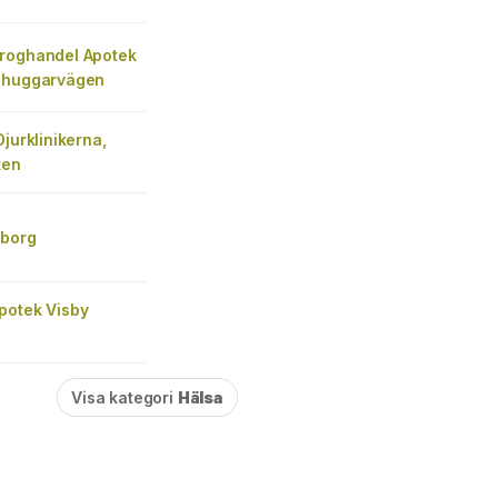
roghandel Apotek
nhuggarvägen
Djurklinikerna,
ken
sborg
potek Visby
Visa kategori
Hälsa