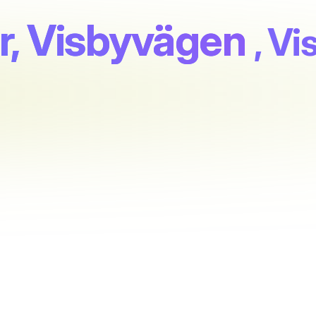
, Visbyvägen
, V