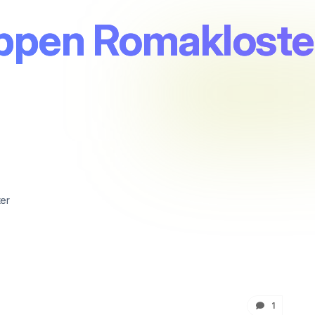
pen Romakloster
er
1