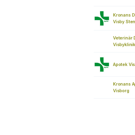
Kronans D
Visby Ste
Veterinär 
Visbyklini
Apotek Vi
Kronans A
Visborg