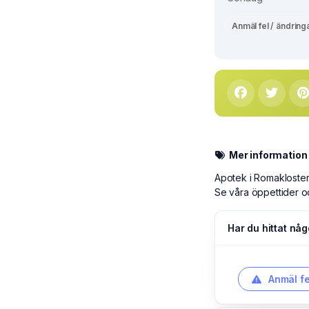
Anmäl fel / ändring
Mer information
Apotek i Romakloster
Se våra öppettider o
Har du hittat någ
Anmäl fe