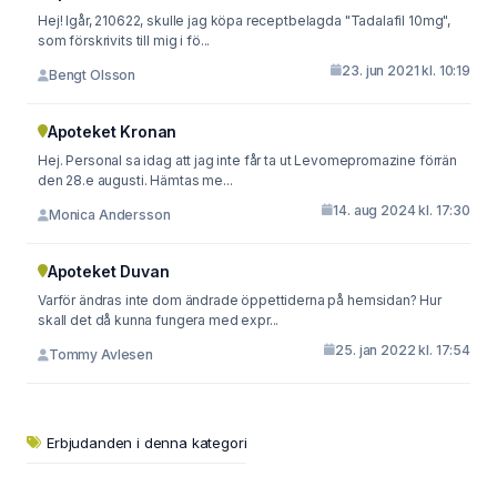
Hej! Igår, 210622, skulle jag köpa receptbelagda "Tadalafil 10mg",
som förskrivits till mig i fö...
23. jun 2021 kl. 10:19
Bengt Olsson
Apoteket Kronan
Hej. Personal sa idag att jag inte får ta ut Levomepromazine förrän
den 28.e augusti. Hämtas me...
14. aug 2024 kl. 17:30
Monica Andersson
Apoteket Duvan
Varför ändras inte dom ändrade öppettiderna på hemsidan? Hur
skall det då kunna fungera med expr...
25. jan 2022 kl. 17:54
Tommy Avlesen
Erbjudanden i denna kategori