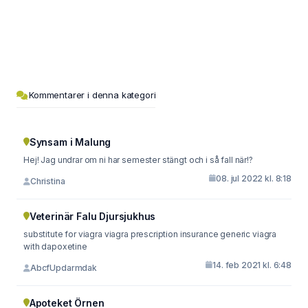
Kommentarer i denna kategori
Synsam i Malung
Hej! Jag undrar om ni har semester stängt och i så fall när!?
08. jul 2022 kl. 8:18
Christina
Veterinär Falu Djursjukhus
substitute for viagra viagra prescription insurance generic viagra
with dapoxetine
14. feb 2021 kl. 6:48
AbcfUpdarmdak
Apoteket Örnen