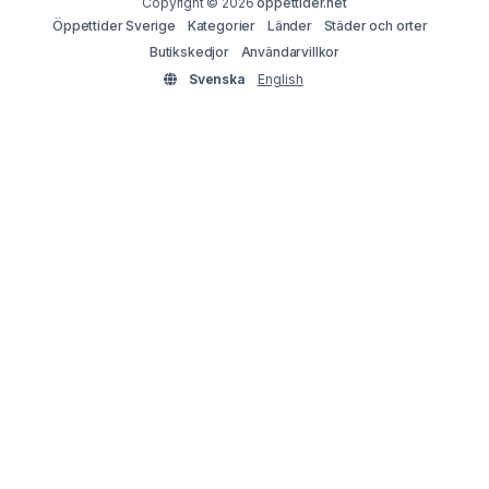
Copyright © 2026
oppettider.net
Öppettider Sverige
Kategorier
Länder
Städer och orter
Butikskedjor
Användarvillkor
Svenska
English