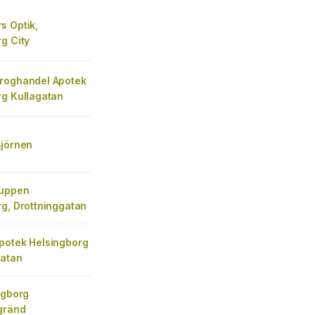
s Optik,
g City
roghandel Apotek
rg Kullagatan
Björnen
ruppen
g, Drottninggatan
potek Helsingborg
gatan
ngborg
gränd