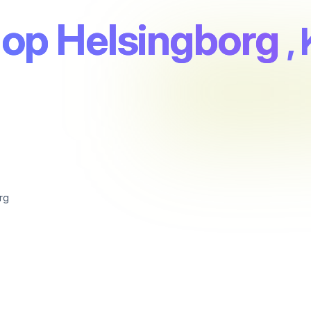
op Helsingborg
,
rg