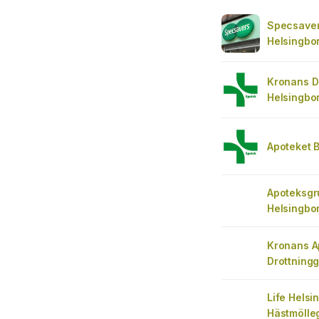
Specsaver
Helsingbor
Kronans D
Helsingbo
Apoteket 
Apoteksg
Helsingbor
Kronans A
Drottning
Life Helsi
Hästmölle