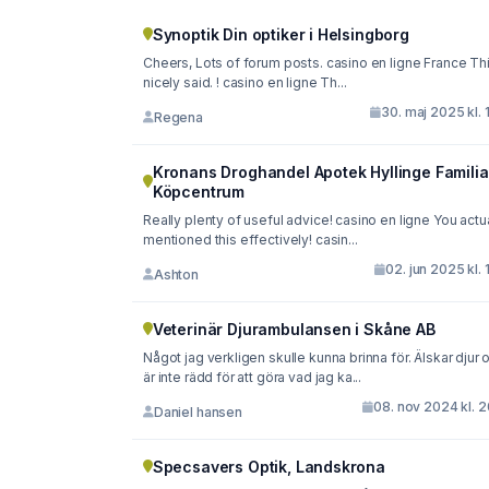
Synoptik Din optiker i Helsingborg
Cheers, Lots of forum posts. casino en ligne France Thi
nicely said. ! casino en ligne Th...
30. maj 2025 kl. 
Regena
Kronans Droghandel Apotek Hyllinge Familia
Köpcentrum
Really plenty of useful advice! casino en ligne You actu
mentioned this effectively! casin...
02. jun 2025 kl. 
Ashton
Veterinär Djurambulansen i Skåne AB
Något jag verkligen skulle kunna brinna för. Älskar djur 
är inte rädd för att göra vad jag ka...
08. nov 2024 kl. 
Daniel hansen
Specsavers Optik, Landskrona