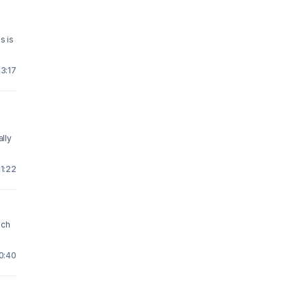
s is
13:17
ally
11:22
och
20:40