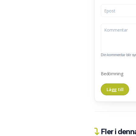
Din kommentar blir synl
Bedömning
Fler i denn