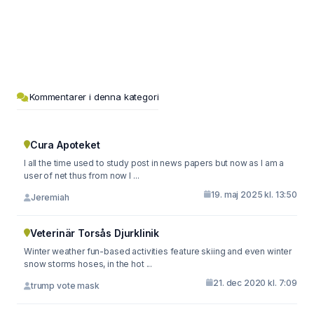
Kommentarer i denna kategori
Cura Apoteket
I all the time used to study post in news papers but now as I am a
user of net thus from now I ...
19. maj 2025 kl. 13:50
Jeremiah
Veterinär Torsås Djurklinik
Winter weather fun-based activities feature skiing and even winter
snow storms hoses, in the hot ...
21. dec 2020 kl. 7:09
trump vote mask