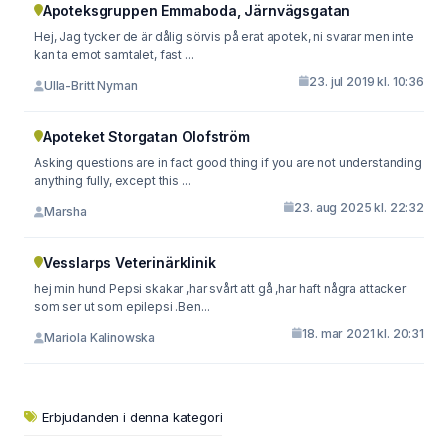
Apoteksgruppen Emmaboda, Järnvägsgatan
Hej, Jag tycker de är dålig sörvis på erat apotek, ni svarar men inte
kan ta emot samtalet, fast ...
23. jul 2019 kl. 10:36
Ulla-Britt Nyman
Apoteket Storgatan Olofström
Asking questions are in fact good thing if you are not understanding
anything fully, except this ...
23. aug 2025 kl. 22:32
Marsha
Vesslarps Veterinärklinik
hej min hund Pepsi skakar ,har svårt att gå ,har haft några attacker
som ser ut som epilepsi .Ben...
18. mar 2021 kl. 20:31
Mariola Kalinowska
Erbjudanden i denna kategori