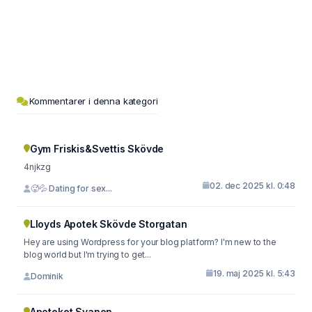
Kommentarer i denna kategori
Gym Friskis&Svettis Skövde
4njkzg
02. dec 2025 kl. 0:48
🥵💦 Dating for sex...
Lloyds Apotek Skövde Storgatan
Hey are using Wordpress for your blog platform? I'm new to the
blog world but I'm trying to get...
19. maj 2025 kl. 5:43
Dominik
Apoteket Svanen