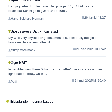
Hej , jag heter H.E. Hermann , Bergsvägen 14 , 54394 Tibro-
Brabacka !Kan ni ge mig Jardiance-10m...
26. jan kl. 18:27
Hans-Eckhard Hermann
Specsavers Optik, Karlstad
My wife very any inspiring costumes to successfully the girl's,
however , has a very rather littl...
21. dec 2020 kl. 8:42
trump vote mask
Gym KMTI
Incredible quest there. What occurred after? Take care! casino en
ligne fiable Today, while I...
21. maj 2025 kl. 20:40
Patti
Erbjudanden i denna kategori