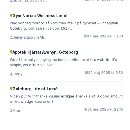
2025-03-24 Vad k...
Gym Nordic Wellness Linné
Idag söndag morgon så kom man inte in på gymmet - Linnégatan
Göteborg. Kortläsaren va död. Mkt ir...
07. maj 2023 kl. 10:03
Jenny Elgström Ma...
Apotek Hjärtat Avenyn, Göteborg
Woah! I'm really enjoying the template/theme of this website. It's
simple, yet effective. A lot ...
22. maj 2025 kl. 3:52
Lanny
Göteborg Life of Linné
Nicely put, With thanks! casino en ligne Thanks a lot! A good amount
of knowledge. casino en l...
31. maj 2025 kl. 22:15
Fran