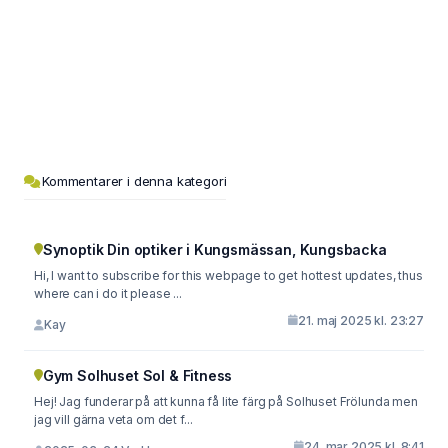
Kommentarer i denna kategori
Synoptik Din optiker i Kungsmässan, Kungsbacka
Hi, I want to subscribe for this webpage to get hottest updates, thus
where can i do it please ...
21. maj 2025 kl. 23:27
Kay
Gym Solhuset Sol & Fitness
Hej! Jag funderar på att kunna få lite färg på Solhuset Frölunda men
jag vill gärna veta om det f...
24. mar 2025 kl. 8:41