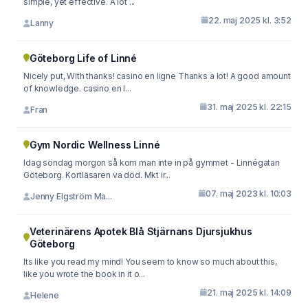
simple, yet effective. A lot ...
22. maj 2025 kl. 3:52
Lanny
Göteborg Life of Linné
Nicely put, With thanks! casino en ligne Thanks a lot! A good amount
of knowledge. casino en l...
31. maj 2025 kl. 22:15
Fran
Gym Nordic Wellness Linné
Idag söndag morgon så kom man inte in på gymmet - Linnégatan
Göteborg. Kortläsaren va död. Mkt ir...
07. maj 2023 kl. 10:03
Jenny Elgström Ma...
Veterinärens Apotek Blå Stjärnans Djursjukhus
Göteborg
Its like you read my mind! You seem to know so much about this,
like you wrote the book in it o...
21. maj 2025 kl. 14:09
Helene