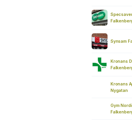
Specsaver
Falkenber
Synsam Fa
Kronans D
Falkenber
Kronans A
Nygatan
Gym Nordi
Falkenberg