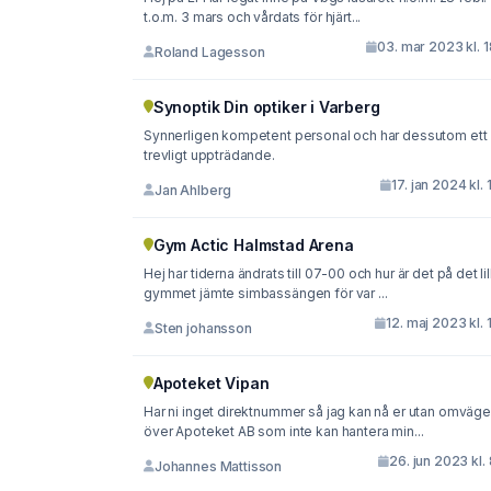
t.o.m. 3 mars och vårdats för hjärt...
03. mar 2023 kl. 
Roland Lagesson
Synoptik Din optiker i Varberg
Synnerligen kompetent personal och har dessutom ett
trevligt uppträdande.
17. jan 2024 kl. 
Jan Ahlberg
Gym Actic Halmstad Arena
Hej har tiderna ändrats till 07-00 och hur är det på det lil
gymmet jämte simbassängen för var ...
12. maj 2023 kl. 
Sten johansson
Apoteket Vipan
Har ni inget direktnummer så jag kan nå er utan omväg
över Apoteket AB som inte kan hantera min...
26. jun 2023 kl.
Johannes Mattisson