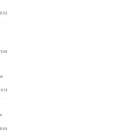
18:32
11:06
la
13:13
en
 8:44