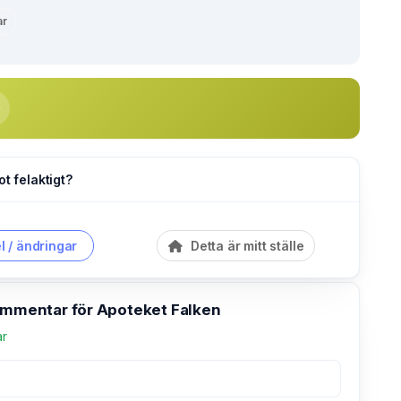
ar
ot felaktigt?
l / ändringar
Detta är mitt ställe
kommentar för Apoteket Falken
ar