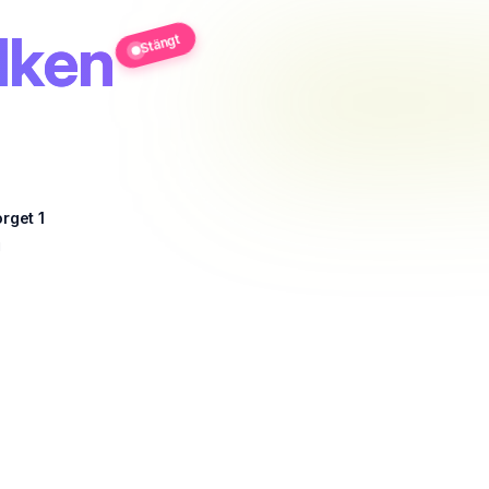
lken
Stängt
orget 1
g