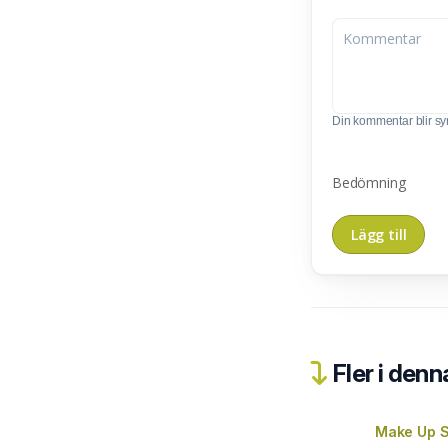
Din kommentar blir synl
Bedömning
Fler i denn
Make Up S