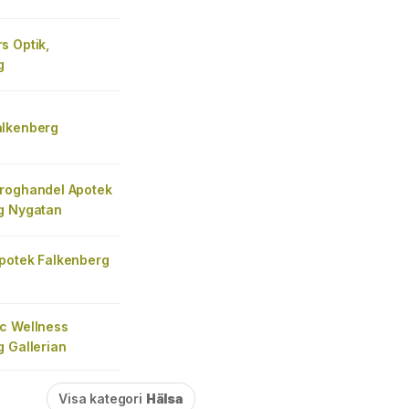
s Optik,
g
lkenberg
roghandel Apotek
g Nygatan
potek Falkenberg
c Wellness
 Gallerian
Visa kategori
Hälsa