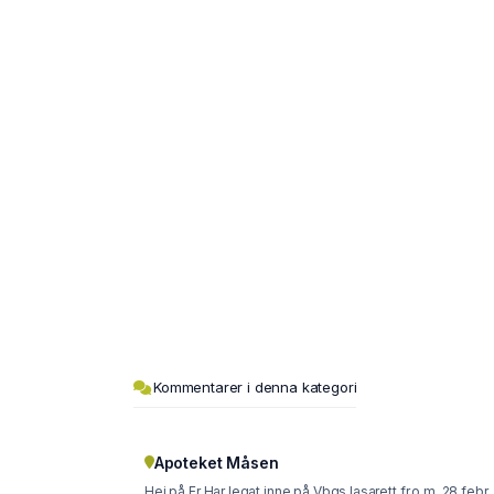
Kommentarer i denna kategori
Apoteket Måsen
Hej på Er Har legat inne på Vbgs lasarett fr.o.m. 28 febr.