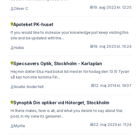
19. aug 2022 kl. 12:25
Oliver C
Apoteket PK-huset
If you would like to increase your knowledge just keep visiting this
site and be updated with the...
19. maj 2025 kl. 15:24
Hulda
Specsavers Optik, Stockholm - Karlaplan
Hej min dotter Elsa Had bokat tid med er för tisdag den 13 /5 Tyvärr
så kan hon inte komma Fin...
12. maj 2014 kl. 19:07
Noelle Anderfelt
Synoptik Din optiker vid Hötorget, Stockholm
Hi there mates, how is all, and what you desire to say about this
post, in my view its genuinel...
22. maj 2025 kl. 11:24
Myrtle