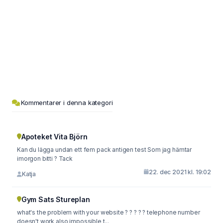
Kommentarer i denna kategori
Apoteket Vita Björn
Kan du lägga undan ett fem pack antigen test Som jag hämtar
imorgon bitti ? Tack
22. dec 2021 kl. 19:02
Katja
Gym Sats Stureplan
what's the problem with your website ? ? ? ? ? telephone number
doesn't work also impossible t...