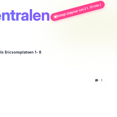
Stängt (öppnar om 2 t. 01 min.)
ntralen
ls Ericsonsplatsen 1- 8
1