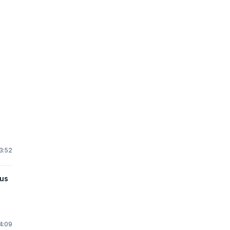
 3:52
hus
14:09