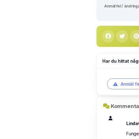
Anmäl fel / ändring
Har du hittat någ
Anmäl fe
Kommentar
Linda
Funger