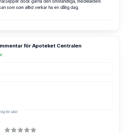
al.Slipper dock gärna den omständliga, medelålders
an som som alltid verkar ha en dålig dag.
kommentar för Apoteket Centralen
ar
ig för alla!