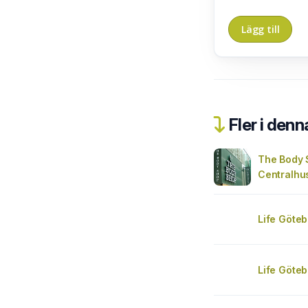
Fler i denn
The Body 
Centralhu
Life Göte
Life Göte