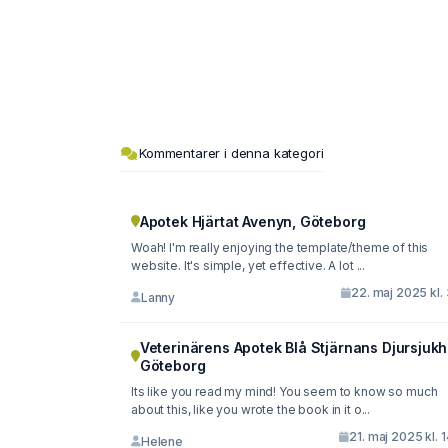
Kommentarer i denna kategori
Apotek Hjärtat Avenyn, Göteborg
Woah! I'm really enjoying the template/theme of this
website. It's simple, yet effective. A lot ...
22. maj 2025 kl.
Lanny
Veterinärens Apotek Blå Stjärnans Djursjuk
Göteborg
Its like you read my mind! You seem to know so much
about this, like you wrote the book in it o...
21. maj 2025 kl. 
Helene