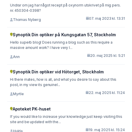
Undrar om jag har något recept på oxynorm utskrivet på mig pers.
nr. 450304-0398?
07. maj 2023 kl. 13:31
Thomas Nyberg
Synoptik Din optiker på Kungsgatan 57, Stockholm
Hello superb blog! Does running a blog such as this require a
massive amount work? I have very l...
20. maj 2025 kl. 5:21
Ann
Synoptik Din optiker vid Hötorget, Stockholm
Hi there mates, how is all, and what you desire to say about this
post, in my view its genuinel...
22. maj 2025 kl. 11:24
Myrtle
Apoteket PK-huset
If you would like to increase your knowledge just keep visiting this
site and be updated with the...
19. maj 2025 kl. 15:24
Hulda