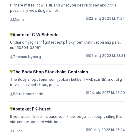
Hi there mates, how is all, and what you desire to say about this
post, in my view its genuinel...
22. maj 2025 kl. 11:24
Myrtle
Apoteket C W Scheele
Undrar om jag har något recept på oxynorm utskrivet på mig pers.
nr. 450304-0398?
07. maj 2023 kl. 13:31
Thomas Nyberg
The Body Shop Stockholm Centralen
The Body shop , tjejen som jobbar i butiken (MADELEINE) är otrolig
trevlig, serviceinriktad, posi...
24. okt 2017 kl. 13:40
Bästa bemötande
Apoteket PK-huset
If you would like to increase your knowledge just keep visiting this
site and be updated with the...
19. maj 2025 kl. 15:24
Hulda