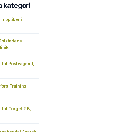
a kategori
in optiker i
 Solstadens
inik
rtat Postvägen 1,
ors Training
rtat Torget 2 B,
roghandel Apotek