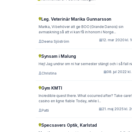
Leg. Veterinär Marika Gunnarsson
Marika, Vi behöver att ge BOO (Grande Danois) sin
avmaskning så att vi kan få in honom i Norge...
12. mar 2020 kl. 
Deena Sjöström
Synsam i Malung
Hej! Jag undrar om ni har semester stängt och i så fall n
08. jul 2022 kl.
Christina
Gym KMTI
Incredible quest there. What occurred after? Take care!
casino en ligne fiable Today, while I...
21. maj 2025 kl. 
Patti
Specsavers Optik, Karlstad