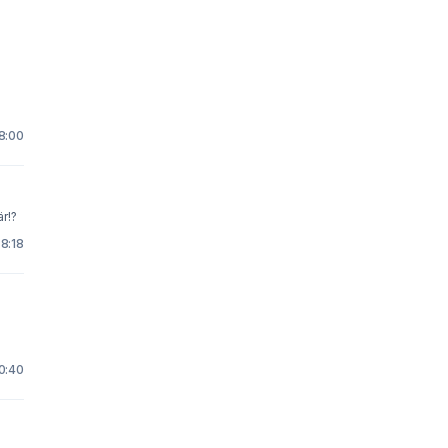
18:00
är!?
 8:18
20:40