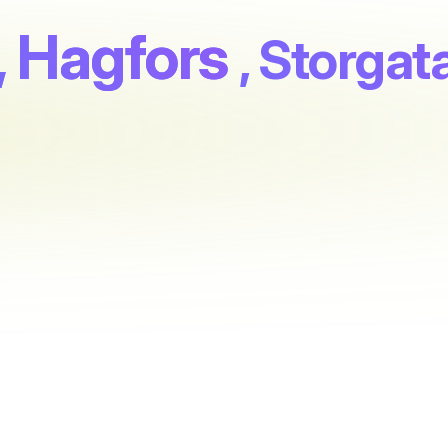
, Hagfors
, Storgat