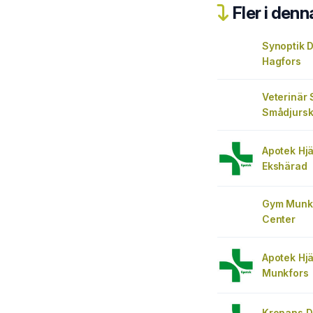
Fler i denn
Synoptik D
Hagfors
Veterinär
Smådjurskl
Apotek Hjä
Ekshärad
Gym Munkf
Center
Apotek Hjä
Munkfors
Kronans D