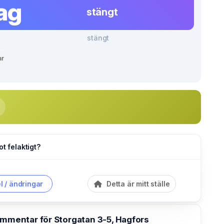
ag
stängt
stängt
ar
ot felaktigt?
l / ändringar
Detta är mitt ställe
ommentar för Storgatan 3-5, Hagfors