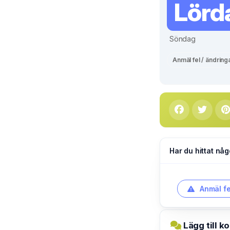
Lörd
Söndag
Anmäl fel / ändring
Har du hittat någ
Anmäl fe
Lägg till k