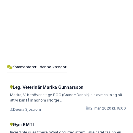
Kommentarer i denna kategori
Leg. Veterinär Marika Gunnarsson
Marika, Vi behöver att ge BOO (Grande Danois) sin avmaskning så
att vi kan få in honom i Norge...
12. mar 2020 kl. 18:00
Deena Sjöström
Gym KMTI
Incredible quest there. What occurred after? Take care! casino en