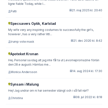
ligne fiable Today, while I...
21. maj 2025 kl. 20:40
Patti
Specsavers Optik, Karlstad
My wife very any inspiring costumes to successfully the girl's,
however , has a very rather littl...
21. dec 2020 kl. 8:42
trump vote mask
Apoteket Kronan
Hej. Personal sa idag att jag inte får ta ut Levomepromazine förrän
den 28.e augusti. Hämtas me...
14. aug 2024 kl. 17:30
Monica Andersson
Synsam i Malung
Hej! Jag undrar om ni har semester stängt och i så fall när!?
08. jul 2022 kl. 8:18
Christina