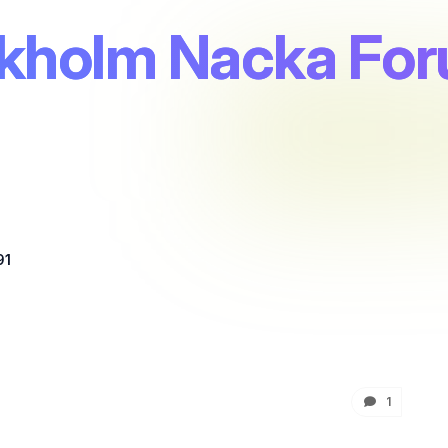
ckholm Nacka Fo
91
1