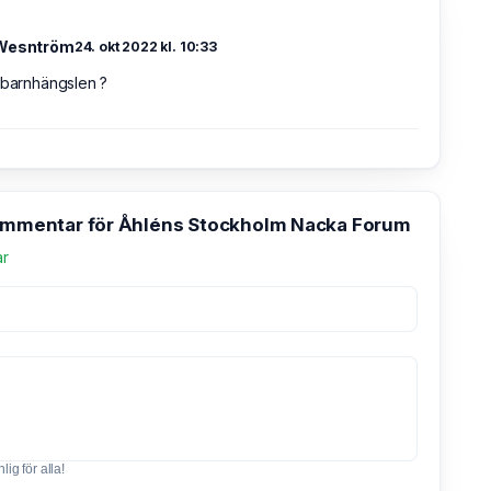
 Wesntröm
24. okt 2022 kl. 10:33
 barnhängslen ?
kommentar för Åhléns Stockholm Nacka Forum
ar
ig för alla!