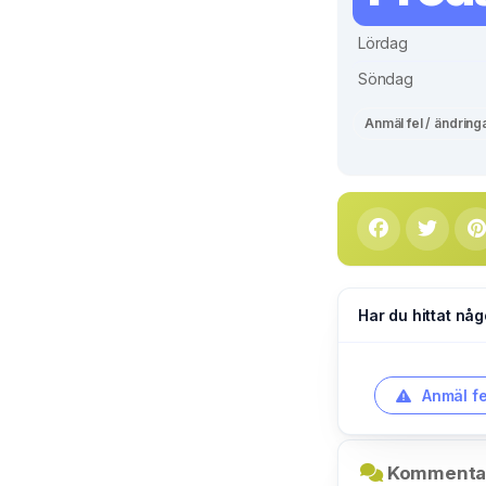
Lördag
Söndag
Anmäl fel / ändring
Har du hittat någ
Anmäl fe
Kommentar