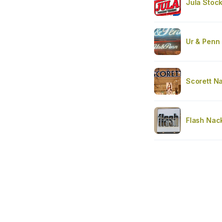
Jula Stoc
Ur & Penn
Scorett N
Flash Nac