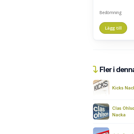
Bedömning
Fler i denn
Kicks Nac
Clas Ohls
Nacka