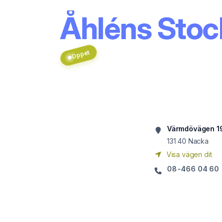
Åhléns Sto
Öppet
Värmdövägen 1
131 40
Nacka
Visa vägen dit
08-466 04 60