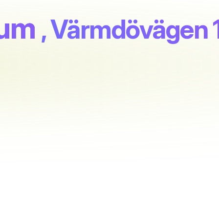
rum
, Värmdövägen 