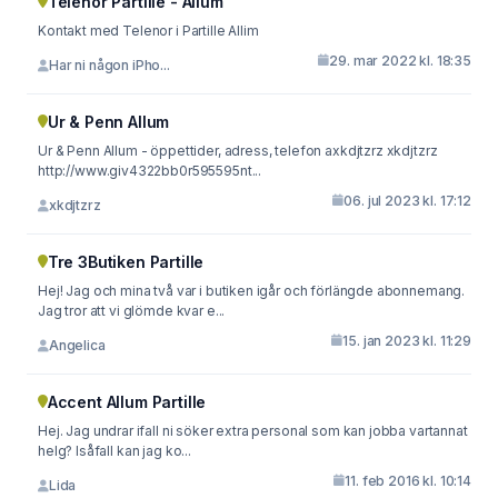
Telenor Partille - Allum
Kontakt med Telenor i Partille Allim
29. mar 2022 kl. 18:35
Har ni någon iPho...
Ur & Penn Allum
Ur & Penn Allum - öppettider, adress, telefon axkdjtzrz xkdjtzrz
http://www.giv4322bb0r595595nt...
06. jul 2023 kl. 17:12
xkdjtzrz
Tre 3Butiken Partille
Hej! Jag och mina två var i butiken igår och förlängde abonnemang.
Jag tror att vi glömde kvar e...
15. jan 2023 kl. 11:29
Angelica
Accent Allum Partille
Hej. Jag undrar ifall ni söker extra personal som kan jobba vartannat
helg? Isåfall kan jag ko...
11. feb 2016 kl. 10:14
Lida