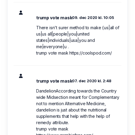
trump vote mask
09. dec 2020 kl. 10:05
There isn't surer method to make {us|all of
us|us all|people|you|united
states|individuals|usa|you and
me|everyone|u .
trump vote mask https://coolspod.com/
trump vote mask
07. dec 2020 kl. 2:48
DandelionAccording towards the Country
wide Midsection meant for Complementary
not to mention Alternative Medicine,
dandelion is just about the nutritional
supplements that help with the help of
remedy attribute.
trump vote mask