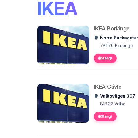
IKEA
IKEA Borlänge
Norra Backagatan
781 70
Borlänge
Stängt
IKEA Gävle
Valbovägen 307
818 32
Valbo
Stängt