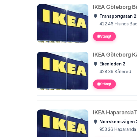
IKEA Göteborg B
Transportgatan 2
422 46
Hisings Ba
Stängt
IKEA Göteborg Kå
Ekenleden 2
428 36
Kållered
Stängt
IKEA HaparandaT
Norrskensvägen 
953 36
Haparanda