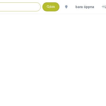
bara öppna
Sök