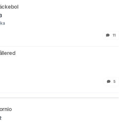
äckebol
3
cka
11
llered
5
ornio
2