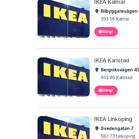
IKEA Kalmar
Bilbyggarevägen
393 56
Kalmar
Stängt
IKEA Karlstad
Bergviksvägen 4
653 46
Karlstad
Stängt
IKEA Linköping
Svedengatan 7
582 73
Linköping