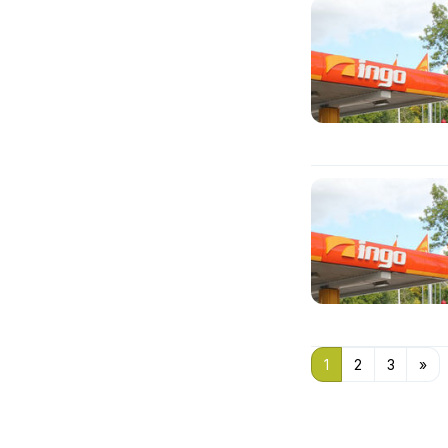
1
2
3
»