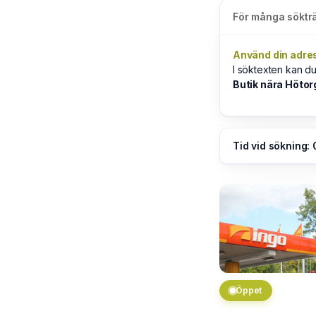
För många sökträ
Använd din adre
I söktexten kan d
Butik nära Hötor
Tid vid sökning:
Öppet