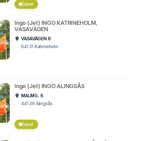
Öppet
Ingo (Jet) INGO KATRINEHOLM,
VASAVÄGEN
VASAVÄGEN 6
641 31
Katrineholm
Ingo (Jet) INGO ALINGSÅS
MALMG. 6
441 39
Alingsås
Öppet