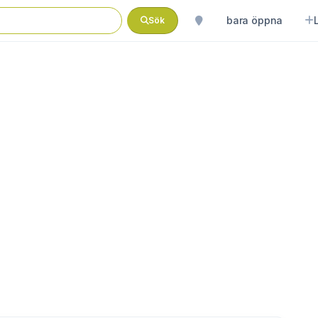
bara öppna
Sök