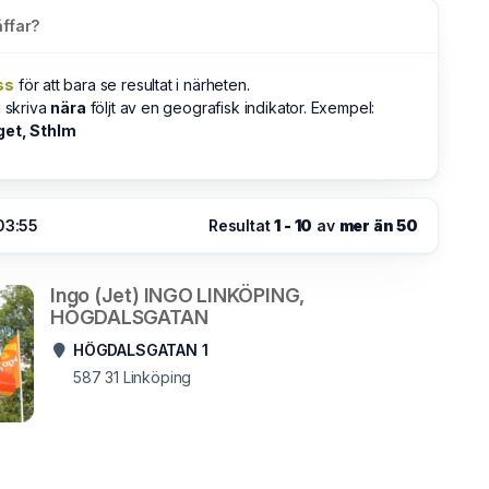
ffar?
ss
för att bara se resultat i närheten.
u skriva
nära
följt av en geografisk indikator. Exempel:
get, Sthlm
 03:55
Resultat
1 - 10
av
mer än 50
Ingo (Jet) INGO LINKÖPING,
HÖGDALSGATAN
HÖGDALSGATAN 1
587 31
Linköping