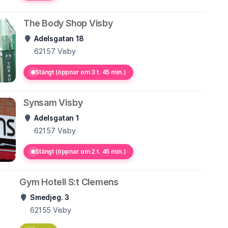
The Body Shop Visby
Adelsgatan 18
621 57
Visby
Stängt (öppnar om 3 t. 45 min.)
Synsam Visby
Adelsgatan 1
621 57
Visby
Stängt (öppnar om 2 t. 45 min.)
Gym Hotell S:t Clemens
Smedjeg. 3
621 55
Visby