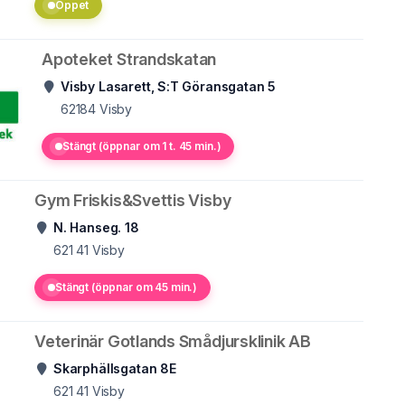
Öppet
Apoteket Strandskatan
Visby Lasarett, S:T Göransgatan 5
62184
Visby
Stängt (öppnar om 1 t. 45 min.)
Gym Friskis&Svettis Visby
N. Hanseg. 18
621 41
Visby
Stängt (öppnar om 45 min.)
Veterinär Gotlands Smådjursklinik AB
Skarphällsgatan 8E
621 41
Visby