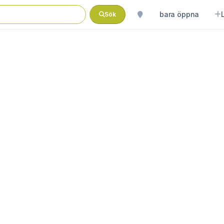
bara öppna
Sök