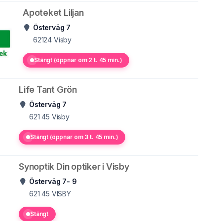
Apoteket Liljan
Österväg 7
62124
Visby
Stängt (öppnar om 2 t. 45 min.)
Life Tant Grön
Österväg 7
621 45
Visby
Stängt (öppnar om 3 t. 45 min.)
Synoptik Din optiker i Visby
Österväg 7- 9
621 45
VISBY
Stängt