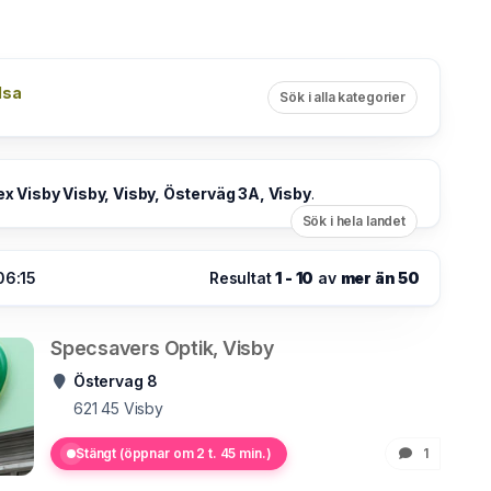
lsa
Sök i alla kategorier
ex Visby Visby, Visby, Österväg 3A, Visby
.
Sök i hela landet
06:15
Resultat
1 - 10
av
mer än 50
Specsavers Optik, Visby
Östervag 8
621 45
Visby
Stängt (öppnar om 2 t. 45 min.)
1