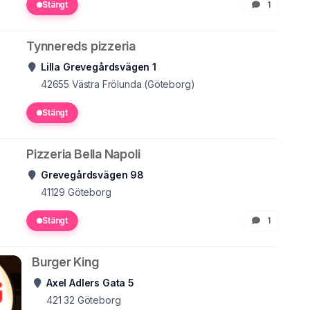
Stängt
1
Tynnereds pizzeria
Lilla Grevegårdsvägen 1
42655
Västra Frölunda (Göteborg)
Stängt
Pizzeria Bella Napoli
Grevegårdsvägen 98
41129
Göteborg
Stängt
1
Burger King
Axel Adlers Gata 5
421 32
Göteborg