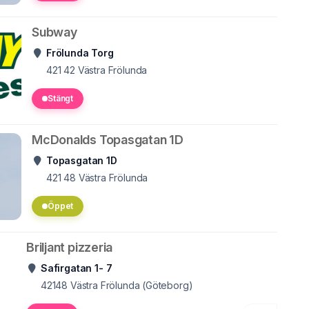
Subway
Frölunda Torg
421 42
Västra Frölunda
Stängt
McDonalds Topasgatan 1D
Topasgatan 1D
421 48
Västra Frölunda
Öppet
Briljant pizzeria
Safirgatan 1- 7
42148
Västra Frölunda (Göteborg)