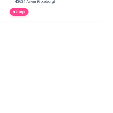
43634
Askim (Göteborg)
Stängt