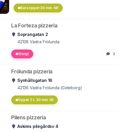
Bara öppet 30 min. till!
La Forteza pizzeria
Soprangatan 2
42138
Västra Frölunda
Stängt
2
Frölunda pizzeria
Synhållsgatan 16
42136
Västra Frölunda (Göteborg)
Öppet 2 t. 30 min. till
Pilens pizzeria
Askims pilegårdsv 4