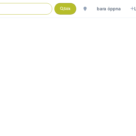
bara öppna
Sök