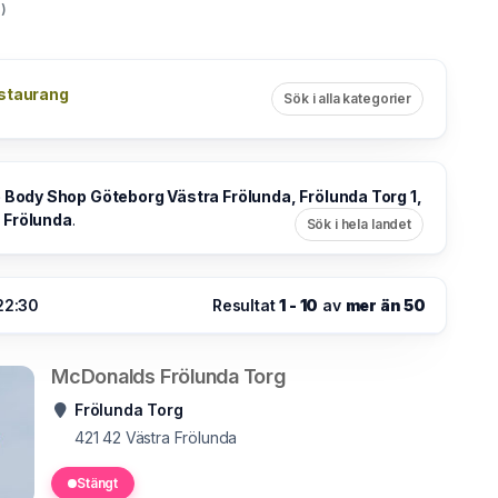
)
staurang
Sök i alla kategorier
 Body Shop Göteborg Västra Frölunda, Frölunda Torg 1,
 Frölunda
.
Sök i hela landet
 22:30
Resultat
1 - 10
av
mer än 50
McDonalds Frölunda Torg
Frölunda Torg
421 42
Västra Frölunda
Stängt