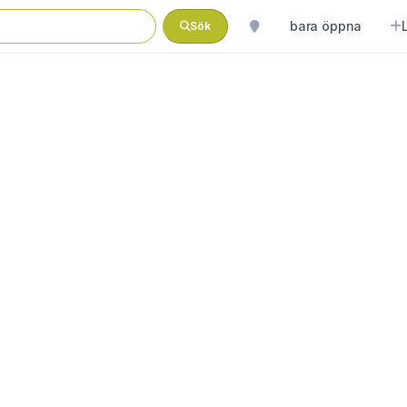
bara öppna
Sök