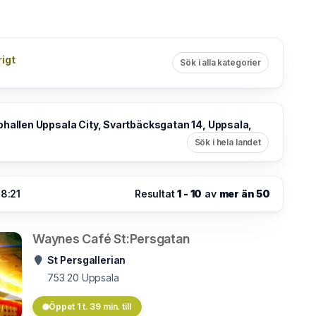
igt
Sök i alla kategorier
hallen Uppsala City, Svartbäcksgatan 14, Uppsala,
Sök i hela landet
18:21
Resultat
1 - 10
av
mer än 50
Waynes Café St:Persgatan
St Persgallerian
753 20
Uppsala
Öppet 1 t. 39 min. till