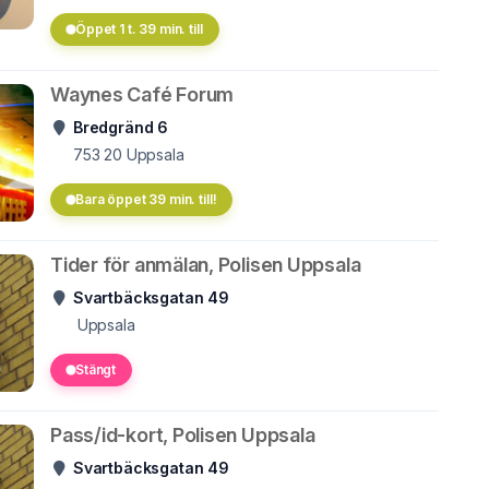
Öppet 1 t. 39 min. till
Waynes Café Forum
Bredgränd 6
753 20
Uppsala
Bara öppet 39 min. till!
Tider för anmälan, Polisen Uppsala
Svartbäcksgatan 49
Uppsala
Stängt
Pass/id-kort, Polisen Uppsala
Svartbäcksgatan 49