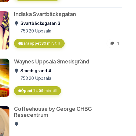
Indiska Svartbäcksgatan
Svartbäcksgatan 3
753 20
Uppsala
Bara öppet 39 min. till!
1
Waynes Uppsala Smedsgränd
Smedsgränd 4
753 20
Uppsala
Öppet 1 t. 09 min. till
Coffeehouse by George CHBG
Resecentrum