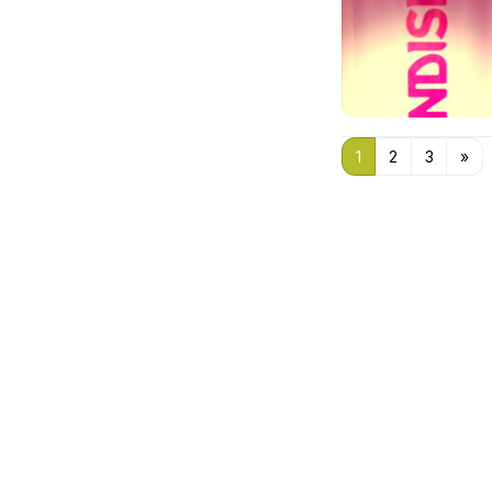
1
2
3
»