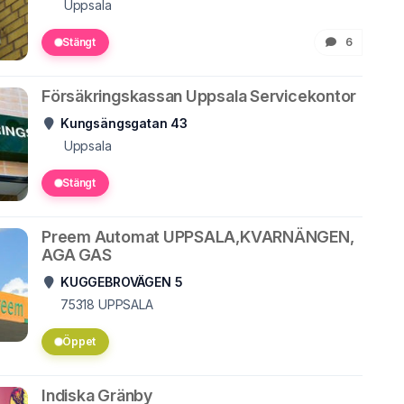
Uppsala
Stängt
6
Försäkringskassan Uppsala Servicekontor
Kungsängsgatan 43
Uppsala
Stängt
Preem Automat UPPSALA,KVARNÄNGEN,
AGA GAS
KUGGEBROVÄGEN 5
75318
UPPSALA
Öppet
Indiska Gränby