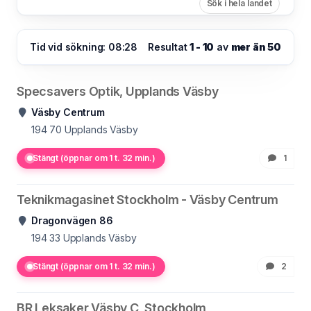
Sök i hela landet
Tid vid sökning: 08:28
Resultat
1 - 10
av
mer än 50
Specsavers Optik, Upplands Väsby
Väsby Centrum
194 70
Upplands Väsby
Stängt (öppnar om 1 t. 32 min.)
1
Teknikmagasinet Stockholm - Väsby Centrum
Dragonvägen 86
194 33
Upplands Väsby
Stängt (öppnar om 1 t. 32 min.)
2
BR Leksaker Väsby C, Stockholm