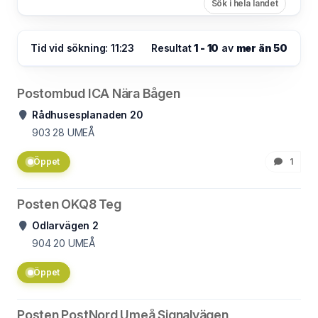
Sök i hela landet
Tid vid sökning: 11:23
Resultat
1 - 10
av
mer än 50
Postombud ICA Nära Bågen
Rådhusesplanaden 20
903 28
UMEÅ
Öppet
1
Posten OKQ8 Teg
Odlarvägen 2
904 20
UMEÅ
Öppet
Posten PostNord Umeå Signalvägen