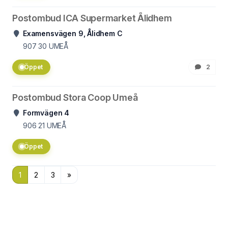
Postombud ICA Supermarket Ålidhem
Examensvägen 9, Ålidhem C
907 30
UMEÅ
Öppet
2
Postombud Stora Coop Umeå
Formvägen 4
906 21
UMEÅ
Öppet
1
2
3
»