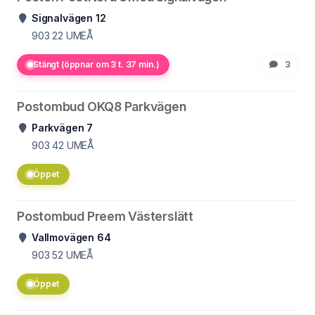
Signalvägen 12
903 22
UMEÅ
Stängt (öppnar om 3 t. 37 min.)
3
Postombud OKQ8 Parkvägen
Parkvägen 7
903 42
UMEÅ
Öppet
Postombud Preem Västerslätt
Vallmovägen 64
903 52
UMEÅ
Öppet