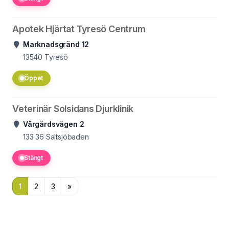
Apotek Hjärtat Tyresö Centrum
Marknadsgränd 12
13540
Tyresö
Öppet
Veterinär Solsidans Djurklinik
Vårgärdsvägen 2
133 36
Saltsjöbaden
Stängt
1
2
3
»