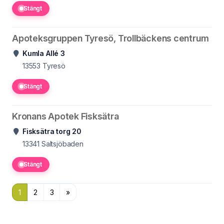
Stängt
Apoteksgruppen Tyresö, Trollbäckens centrum
Kumla Allé 3
13553
Tyresö
Stängt
Kronans Apotek Fisksätra
Fisksätra torg 20
13341
Saltsjöbaden
Stängt
1
2
3
»