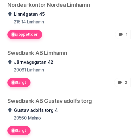
Nordea-kontor Nordea Limhamn
Linnégatan 45
216 14
Limhamn
Ej öppettider
1
Swedbank AB Limhamn
Järnvägsgatan 42
20061
Limhamn
Stängt
2
Swedbank AB Gustav adolfs torg
Gustav adolfs torg 4
20560
Malmö
Stängt