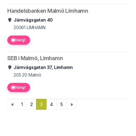
Handelsbanken Malmö Limhamn
Järnvägsgatan 40
20061
LIMHAMN
Stängt
SEB i Malmö, Limhamn
Järnvägsgatan 37, Limhamn
205 20
Malmö
Stängt
«
1
2
3
4
5
»