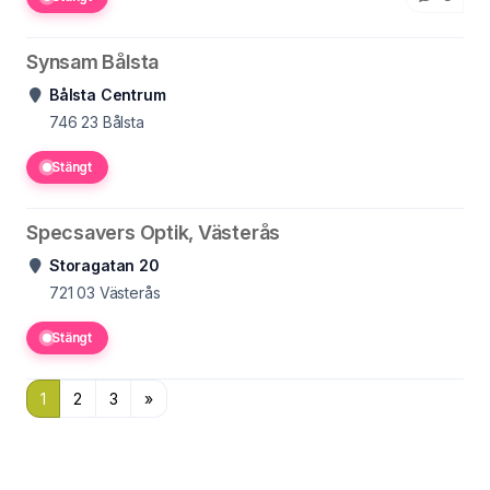
Synsam Bålsta
Bålsta Centrum
746 23
Bålsta
Stängt
Specsavers Optik, Västerås
Storagatan 20
721 03
Västerås
Stängt
1
2
3
»