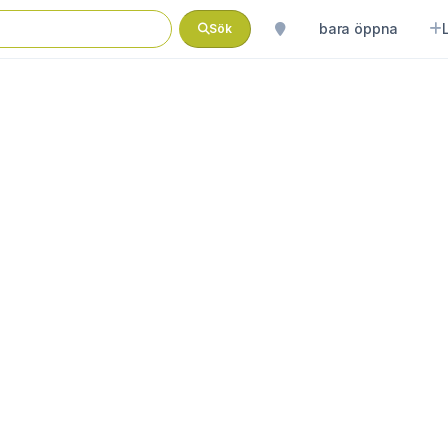
bara öppna
Sök