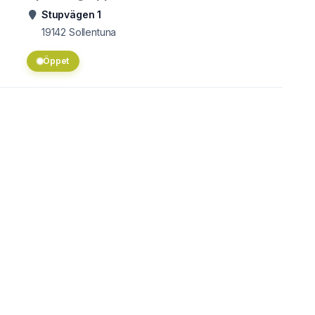
Stupvägen 1
19142
Sollentuna
Öppet