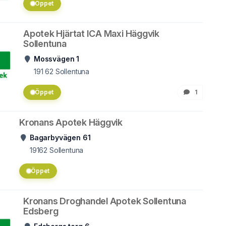
Öppet
Apotek Hjärtat ICA Maxi Häggvik
Sollentuna
Mossvägen 1
191 62
Sollentuna
Öppet
1
Kronans Apotek Häggvik
Bagarbyvägen 61
19162
Sollentuna
Öppet
Kronans Droghandel Apotek Sollentuna
Edsberg