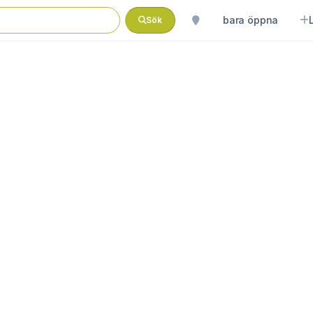
bara öppna
Sök