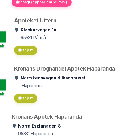
Stängt (öppnar om 53 min.)
Apoteket Uttern
Klockarvägen 1A
95531
Råneå
Öppet
Kronans Droghandel Apotek Haparanda
Norrskensvägen 4 Ikanohuset
Haparanda
Öppet
Kronans Apotek Haparanda
Norra Esplanaden 8
95331
Haparanda