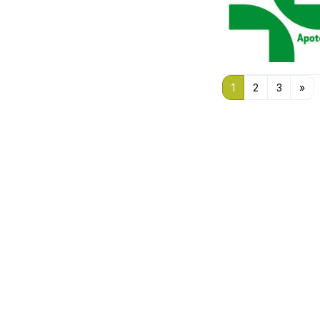
1
2
3
»