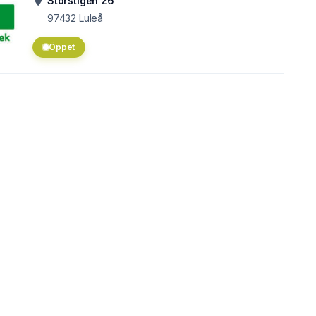
Storstigen 26
97432
Luleå
Öppet