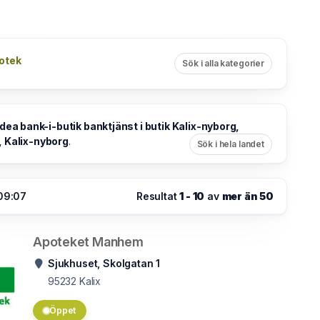
otek
Sök i alla kategorier
dea bank-i-butik banktjänst i butik Kalix-nyborg,
, Kalix-nyborg
.
Sök i hela landet
 09:07
Resultat
1 - 10
av
mer än 50
Apoteket Manhem
Sjukhuset, Skolgatan 1
95232
Kalix
Öppet