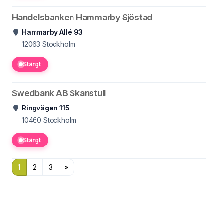
Handelsbanken Hammarby Sjöstad
Hammarby Allé 93
12063
Stockholm
Stängt
Swedbank AB Skanstull
Ringvägen 115
10460
Stockholm
Stängt
1
2
3
»