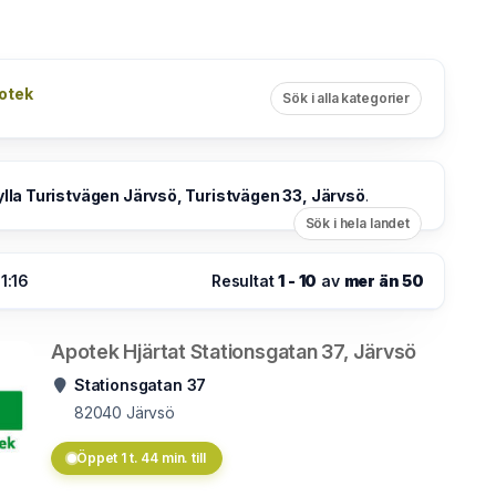
otek
Sök i alla kategorier
ylla Turistvägen Järvsö, Turistvägen 33, Järvsö
.
Sök i hela landet
1:16
Resultat
1 - 10
av
mer än 50
Apotek Hjärtat Stationsgatan 37, Järvsö
Stationsgatan 37
82040
Järvsö
Öppet 1 t. 44 min. till