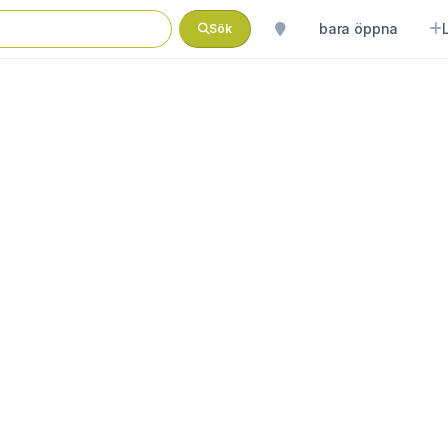
bara öppna
Sök