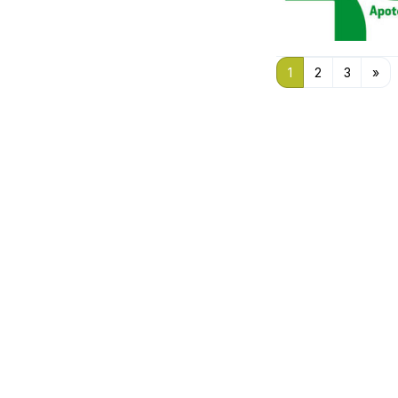
1
2
3
»