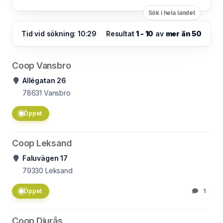
Sök i hela landet
Tid vid sökning: 10:29
Resultat
1 - 10
av
mer än 50
Coop Vansbro
Allégatan 26
78631
Vansbro
Öppet
Coop Leksand
Faluvägen 17
79330
Leksand
Öppet
1
Coop Djurås