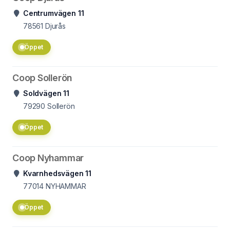
Centrumvägen 11
78561
Djurås
Öppet
Coop Sollerön
Soldvägen 11
79290
Sollerön
Öppet
Coop Nyhammar
Kvarnhedsvägen 11
77014
NYHAMMAR
Öppet