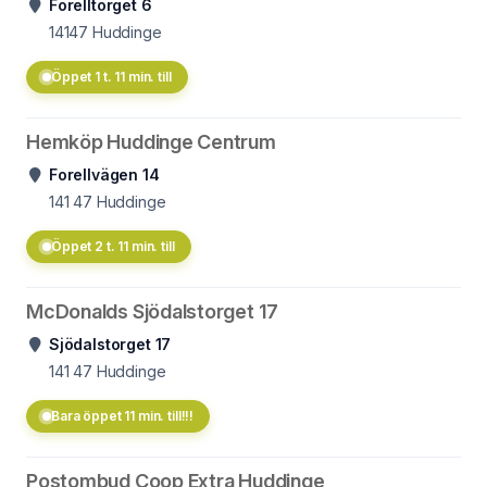
Forelltorget 6
14147
Huddinge
Öppet 1 t. 11 min. till
Hemköp Huddinge Centrum
Forellvägen 14
141 47
Huddinge
Öppet 2 t. 11 min. till
McDonalds Sjödalstorget 17
Sjödalstorget 17
141 47
Huddinge
Bara öppet 11 min. till!!!
Postombud Coop Extra Huddinge