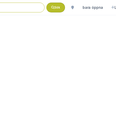
bara öppna
Sök