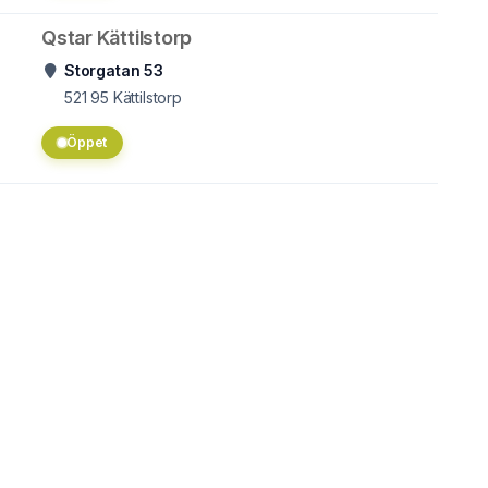
Qstar Kättilstorp
Storgatan 53
521 95
Kättilstorp
Öppet