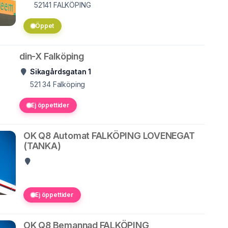
52141
FALKÖPING
Öppet
din-X Falköping
Sikagårdsgatan 1
521 34
Falköping
Ej öppettider
OK Q8 Automat FALKÖPING LOVENEGAT
(TANKA)
Ej öppettider
OK Q8 Bemannad FALKÖPING