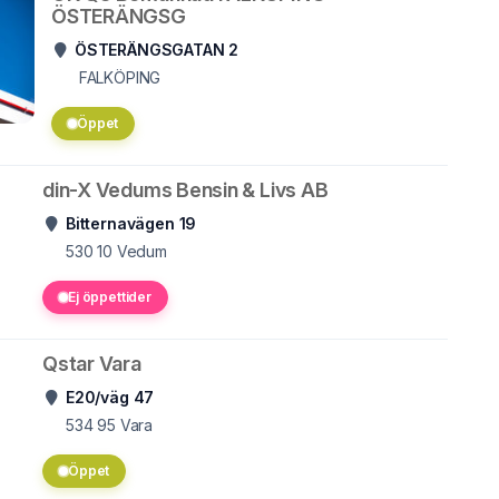
ÖSTERÄNGSG
ÖSTERÄNGSGATAN 2
FALKÖPING
Öppet
din-X Vedums Bensin & Livs AB
Bitternavägen 19
530 10
Vedum
Ej öppettider
Qstar Vara
E20/väg 47
534 95
Vara
Öppet