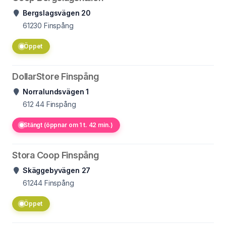
Bergslagsvägen 20
61230
Finspång
Öppet
DollarStore Finspång
Norralundsvägen 1
612 44
Finspång
Stängt (öppnar om 1 t. 42 min.)
Stora Coop Finspång
Skäggebyvägen 27
61244
Finspång
Öppet