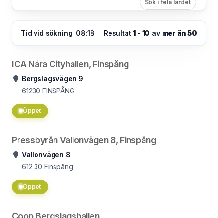
Sök i hela landet
Tid vid sökning: 08:18
Resultat
1 - 10
av
mer än 50
ICA Nära Cityhallen, Finspång
Bergslagsvägen 9
61230
FINSPÅNG
Öppet
Pressbyrån Vallonvägen 8, Finspång
Vallonvägen 8
612 30
Finspång
Öppet
Coop Bergslagshallen