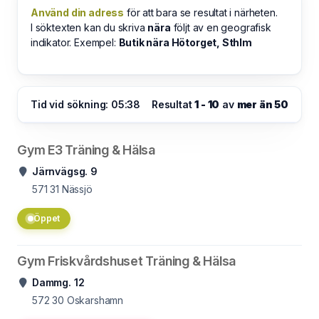
Använd din adress
för att bara se resultat i närheten.
I söktexten kan du skriva
nära
följt av en geografisk
indikator. Exempel:
Butik nära Hötorget, Sthlm
Tid vid sökning: 05:38
Resultat
1 - 10
av
mer än 50
Gym E3 Träning & Hälsa
Järnvägsg. 9
571 31
Nässjö
Öppet
Gym Friskvårdshuset Träning & Hälsa
Dammg. 12
572 30
Oskarshamn