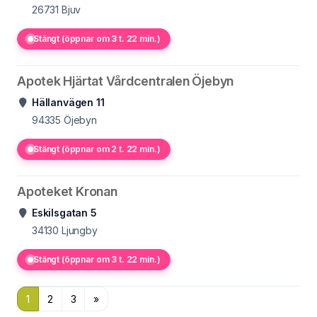
26731
Bjuv
Stängt (öppnar om 3 t. 22 min.)
Apotek Hjärtat Vårdcentralen Öjebyn
Hällanvägen 11
94335
Öjebyn
Stängt (öppnar om 2 t. 22 min.)
Apoteket Kronan
Eskilsgatan 5
34130
Ljungby
Stängt (öppnar om 3 t. 22 min.)
1
2
3
»