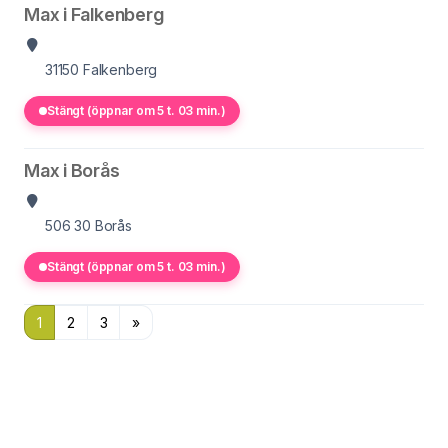
Max i Falkenberg
31150
Falkenberg
Stängt (öppnar om 5 t. 03 min.)
Max i Borås
506 30
Borås
Stängt (öppnar om 5 t. 03 min.)
1
2
3
»