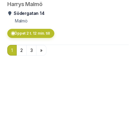
Harrys Malmö
Södergatan 14
Malmö
Öppet 2 t. 12 min. till
1
2
3
»