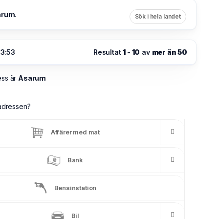
arum
.
Sök i hela landet
13:53
Resultat
1 - 10
av
mer än 50
ess är
Asarum
a adressen?
Affärer med mat
Bank
Bensinstation
Bil