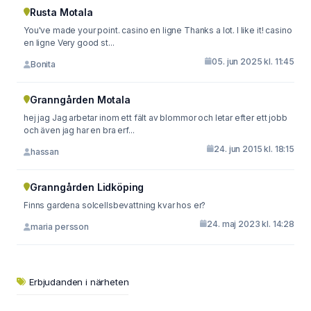
Rusta Motala
You've made your point. casino en ligne Thanks a lot. I like it! casino
en ligne Very good st...
05. jun 2025 kl. 11:45
Bonita
Granngården Motala
hej jag Jag arbetar inom ett fält av blommor och letar efter ett jobb
och även jag har en bra erf...
24. jun 2015 kl. 18:15
hassan
Granngården Lidköping
Finns gardena solcellsbevattning kvar hos er?
24. maj 2023 kl. 14:28
maria persson
Erbjudanden i närheten