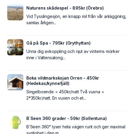
Naturens skådespel - 895kr (Örebro)
Vid Tysslingesjön, en knapp mil från vår anläggning,
samlas årligen...
Gå på Spa - 795kr (Grythyttan)
Unna dig avkoppling och njut av vinterns mörker
inne i Vattensalong...
Boka vildmarkskojan Orren - 450kr
(Hedekas/kynnefjäll)
Singelboende = 450kr/natt Två vuxna =
2*350kr/natt. En vuxen och et...
B´Seen 360 grader - 59kr (Sollentuna)
B’Seen 360° lyser hela vägen runt och ger maximal
synlighet i den m...