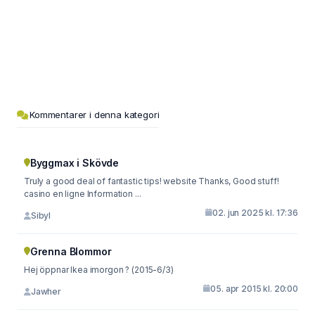
Kommentarer i denna kategori
Byggmax i Skövde
Truly a good deal of fantastic tips! website Thanks, Good stuff!
casino en ligne Information ...
02. jun 2025 kl. 17:36
Sibyl
Grenna Blommor
Hej öppnar Ikea imorgon ? (2015-6/3)
05. apr 2015 kl. 20:00
Jawher