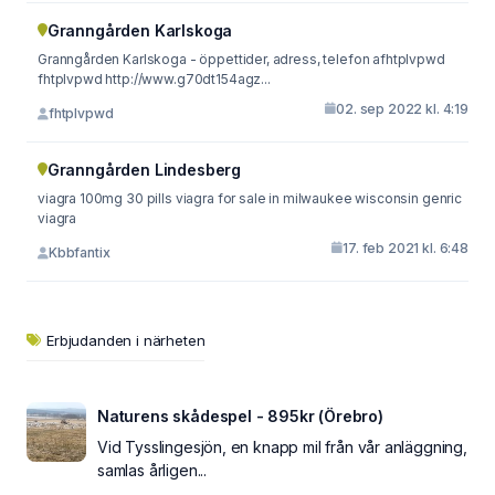
Granngården Karlskoga
Granngården Karlskoga - öppettider, adress, telefon afhtplvpwd
fhtplvpwd http://www.g70dt154agz...
02. sep 2022 kl. 4:19
fhtplvpwd
Granngården Lindesberg
viagra 100mg 30 pills viagra for sale in milwaukee wisconsin genric
viagra
17. feb 2021 kl. 6:48
Kbbfantix
Erbjudanden i närheten
Naturens skådespel - 895kr (Örebro)
Vid Tysslingesjön, en knapp mil från vår anläggning,
samlas årligen...