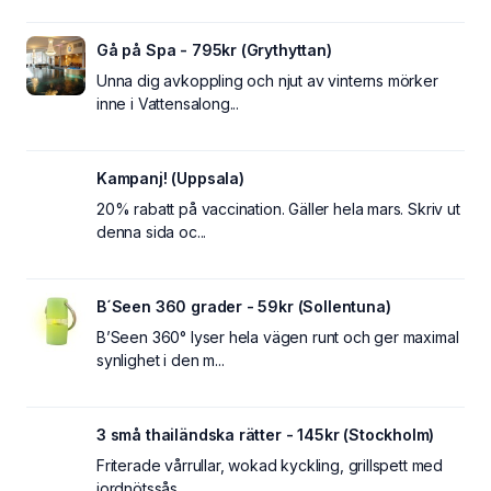
Gå på Spa - 795kr (Grythyttan)
Unna dig avkoppling och njut av vinterns mörker
inne i Vattensalong...
Kampanj! (Uppsala)
20% rabatt på vaccination. Gäller hela mars. Skriv ut
denna sida oc...
B´Seen 360 grader - 59kr (Sollentuna)
B’Seen 360° lyser hela vägen runt och ger maximal
synlighet i den m...
3 små thailändska rätter - 145kr (Stockholm)
Friterade vårrullar, wokad kyckling, grillspett med
jordnötssås