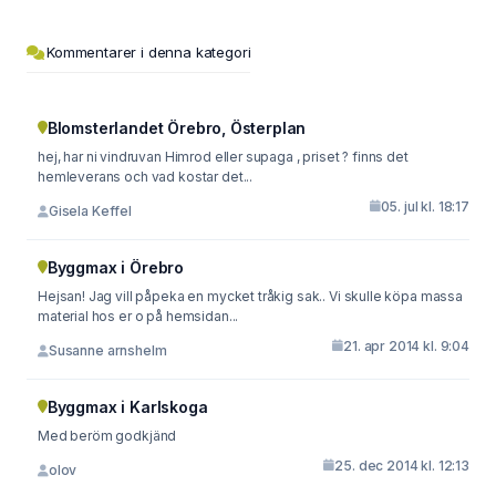
Kommentarer i denna kategori
Blomsterlandet Örebro, Österplan
hej, har ni vindruvan Himrod eller supaga , priset ? finns det
hemleverans och vad kostar det...
05. jul kl. 18:17
Gisela Keffel
Byggmax i Örebro
Hejsan! Jag vill påpeka en mycket tråkig sak.. Vi skulle köpa massa
material hos er o på hemsidan...
21. apr 2014 kl. 9:04
Susanne arnshelm
Byggmax i Karlskoga
Med beröm godkjänd
25. dec 2014 kl. 12:13
olov